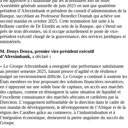
a été approuvé à l’unanimité par les actionnaires lors de notre
Assemblée générale annuelle de juin 2025 en tant que quatrième
président d’Afreximbank et président du conseil d’administration de la
Banque, succédant au Professeur Benedict Oramah qui achève son
second mandat en octobre 2025. Cette nomination fait suite à la
brillante carrière de Dr Elombi au sein de la Banque, qui s’étend sur
près de trois décennies, où il occupe actuellement le poste de vice-
président exécutif chargé de la gouvernance, des services juridiques et
ministériels.
M. Denys Denya, premier vice-président exécutif
d’Afreximbank,
a déclaré
:
« Le Groupe Afreximbank a enregistré une performance satisfaisante
au premier semestre 2025, faisant preuve d’agilité et de résilience
malgré un environnement difficile. Le Groupe a continué à soutenir les
États membres en leur proposant des solutions financières novatrices,
en s’appuyant sur une solide base de capitaux, un accès aux marchés
des capitaux, comme en témoignent la saine situation de liquidité et
l’excellente connaissance des marchés africains et caribéens par la
Direction. L’engagement inébranlable de la direction dans le cadre de
son mandat de développement, le développement de l’Afrique et de la
région des Caraïbes grâce au commerce, à l’industrialisation et à
l’intégration économique, demeurent la pierre angulaire du succès du
Groupe.