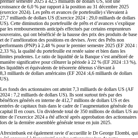
premier semestre 2025 à 42,5 milliards de dollars US, soit une
croissance de 6,0 % par rapport à la position au 31 décembre 2025
(exercice 2024). Les prêts et avances (le portefeuille) s’élevaient à
27,7 milliards de dollars US (Exercice 2024 : 29,0 milliards de dollars
US). Cette diminution du portefeuille de prêts et d’avances s’explique
par les remboursements anticipés effectués par certains emprunteurs
souverains, qui ont bénéficié de la hausse des prix des produits de base
et de l’amélioration des positions en devises. Avec des Prêts non
performants (PNP) à 2,48 % pour le premier semestre 2025 (EF 2024 :
2,33 %), la qualité du portefeuille est restée saine et bien dans les
limites prudentes. Le ratio de liquidité de la Banque s’est amélioré de
manière significative pour clôturer la période à 22 % (EF 2024 :13 %),
les liquidités et équivalents de trésorerie détenus s’élevant à
8,3 milliards de dollars américains (EF 2024 :4,6 milliards de dollars
US).
Les fonds des actionnaires ont atteint 7,3 milliards de dollars US (AF
2024 : 7,2 milliards de dollars US). Ils sont surtout tirés par des
bénéfices générés en interne de 412,7 millions de dollars US et des
entrées de capitaux frais dans le cadre de l’augmentation générale du
capital II en cours. Un dividende total de 350 millions de dollars US au
titre de l’exercice 2024 a été affecté après approbation des actionnaires
lors de la dernière assemblée générale tenue en juin 2025.
Afreximbank est également ravie d’accueillir le Dr George Elombi, qui