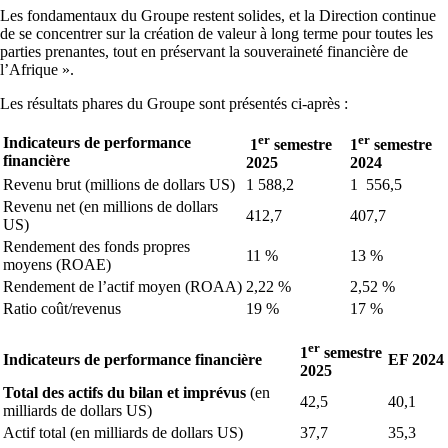
Les fondamentaux du Groupe restent solides, et la Direction continue
de se concentrer sur la création de valeur à long terme pour toutes les
parties prenantes, tout en préservant la souveraineté financière de
l’Afrique ».
Les résultats phares du Groupe sont présentés ci-après :
er
er
Indicateurs de performance
1
semestre
1
semestre
financière
2025
2024
Revenu brut (millions de dollars US)
1 588,2
1 556,5
Revenu net (en millions de dollars
412,7
407,7
US)
Rendement des fonds propres
11 %
13 %
moyens (ROAE)
Rendement de l’actif moyen (ROAA)
2,22 %
2,52 %
Ratio coût/revenus
19 %
17 %
er
1
semestre
Indicateurs de performance financière
EF 2024
2025
Total
des actifs du bilan et imprévus
(en
42,5
40,1
milliards de dollars US)
Actif total (en milliards de dollars US)
37,7
35,3