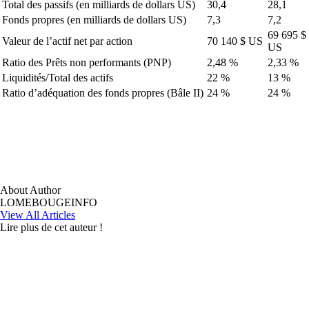
Total des passifs (en milliards de dollars US)
30,4
28,1
Fonds propres (en milliards de dollars US)
7,3
7,2
69 695 $
Valeur de l’actif net par action
70 140 $ US
US
Ratio des Prêts non performants (PNP)
2,48 %
2,33 %
Liquidités/Total des actifs
22 %
13 %
Ratio d’adéquation des fonds propres (Bâle II)
24 %
24 %
About Author
LOMEBOUGEINFO
View All Articles
Lire plus de cet auteur !