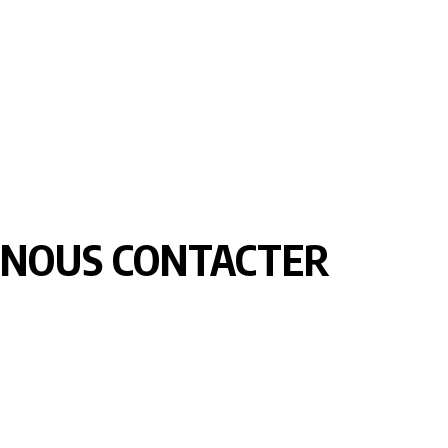
NOUS CONTACTER
LOMEBOUGE INFO – Bougez au rythme de l’actualité de chez
nous. Suivez les informations nationales et internationales en
temps réel : politique, économie, culture, sport et bien plus
encore. Restez informé avec des contenus fiables et
actualisés.