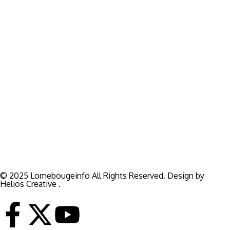
Pour vos besoins de reportage,de publi-reportage et autres
activités liées à la visibilité de votre Société, la rédaction est
disponible pour vous.
Siège:
17 Av François Mitterrand
Studio Member Photo Nyékonapkoé
BP: 73 59 Lomé
WHATSAPP ‪
+228 98 12 66 78
E-mail:
lomebougeinfo@gmail.com
© 2025 Lomebougeinfo All Rights Reserved. Design by
Helios Creative .