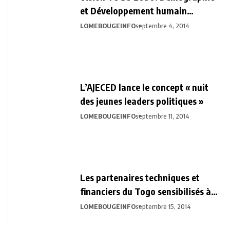
et Développement humain
durable
LOMEBOUGEINFO
septembre 4, 2014
L’AJECED lance le concept « nuit
des jeunes leaders politiques »
LOMEBOUGEINFO
septembre 11, 2014
Les partenaires techniques et
financiers du Togo sensibilisés à
la Vision Togo 2030
LOMEBOUGEINFO
septembre 15, 2014