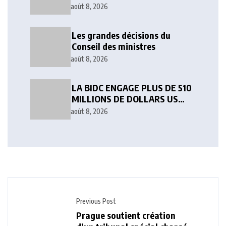
contre l’orpaillage clandestin
août 8, 2026
Les grandes décisions du
Conseil des ministres
août 8, 2026
LA BIDC ENGAGE PLUS DE 510
MILLIONS DE DOLLARS US
POURACCÉLÉRER LE
août 8, 2026
DÉVELOPPEMENT EN
AFRIQUE DE L’OUEST
Previous Post
Prague soutient création