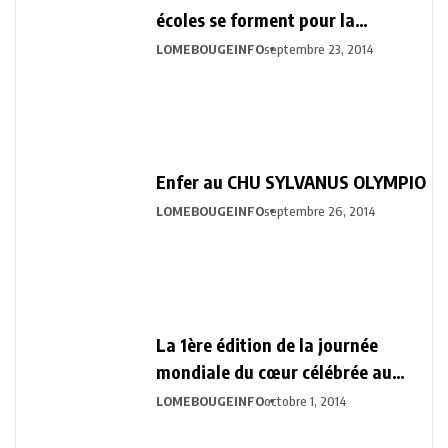
écoles se forment pour la
prévention d’ébola
LOMEBOUGEINFO
septembre 23, 2014
Enfer au CHU SYLVANUS OLYMPIO
LOMEBOUGEINFO
septembre 26, 2014
La 1ère édition de la journée
mondiale du cœur célébrée au
Togo
LOMEBOUGEINFO
octobre 1, 2014