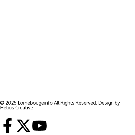
Pour vos besoins de reportage,de publi-reportage et autres
activités liées à la visibilité de votre Société, la rédaction est
disponible pour vous.
Siège:
17 Av François Mitterrand
Studio Member Photo Nyékonapkoé
BP: 73 59 Lomé
WHATSAPP ‪
+228 98 12 66 78
E-mail:
lomebougeinfo@gmail.com
© 2025 Lomebougeinfo All Rights Reserved. Design by
Helios Creative .