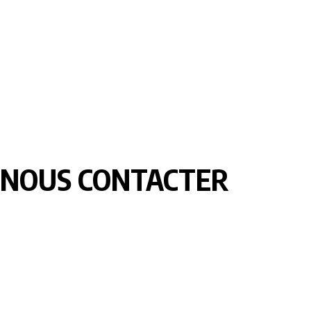
NOUS CONTACTER
LOMEBOUGE INFO – Bougez au rythme de l’actualité de chez
nous. Suivez les informations nationales et internationales en
temps réel : politique, économie, culture, sport et bien plus
encore. Restez informé avec des contenus fiables et
actualisés.