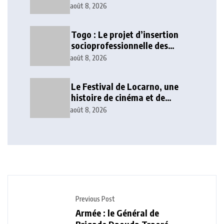
POURACCÉLÉRER LE
août 8, 2026
DÉVELOPPEMENT EN
AFRIQUE DE L’OUEST
Togo : Le projet d’insertion
socioprofessionnelle des
personnes handicapées
août 8, 2026
exécuté à 80 %
Le Festival de Locarno, une
histoire de cinéma et de
pouvoir
août 8, 2026
Previous Post
Armée : le Général de