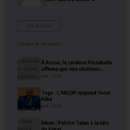
View All Articles
Lire plus de cet auteur !
À Assise, le cardinal Pizzaballa
affirme que «les chrétiens
veulent la paix»
août 7, 2026
Togo : L’ARCOP suspend Yaovi
Kéké
août 7, 2026
Bénin : Patrice Talon à la tête
du Sénat