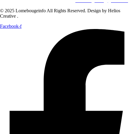
WHATSAPP ‪
+228 98 12 66 78
E-mail:
lomebougeinfo@gmail.com
© 2025 Lomebougeinfo All Rights Reserved. Design by Helios
Creative .
Facebook-f