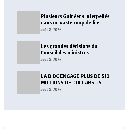
Plusieurs Guinéens interpellés
dans un vaste coup de filet
contre l’orpaillage clandestin
août 8, 2026
Les grandes décisions du
Conseil des ministres
août 8, 2026
LA BIDC ENGAGE PLUS DE 510
MILLIONS DE DOLLARS US
POURACCÉLÉRER LE
août 8, 2026
DÉVELOPPEMENT EN
AFRIQUE DE L’OUEST