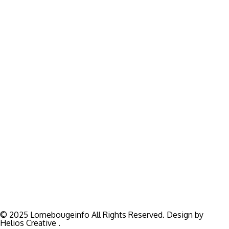
encore. Restez informé avec des contenus fiables et
actualisés.
Pour vos besoins de reportage,de publi-reportage et autres
activités liées à la visibilité de votre Société, la rédaction est
disponible pour vous.
Siège:
17 Av François Mitterrand
Studio Member Photo Nyékonapkoé
BP: 73 59 Lomé
WHATSAPP ‪
+228 98 12 66 78
E-mail:
lomebougeinfo@gmail.com
© 2025 Lomebougeinfo All Rights Reserved. Design by
Helios Creative .