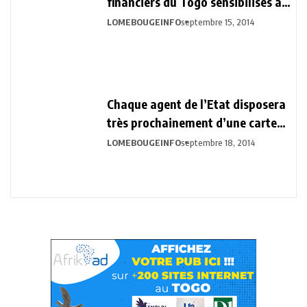
financiers du Togo sensibilisés à
la Vision Togo 2030
LOMEBOUGEINFO
septembre 15, 2014
Chaque agent de l’Etat disposera
très prochainement d’une carte
biométrique professionnelle.
LOMEBOUGEINFO
septembre 18, 2014