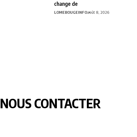
change de
LOMEBOUGEINFO
août 8, 2026
NOUS CONTACTER
LOMEBOUGE INFO – Bougez au rythme de l’actualité de chez
nous. Suivez les informations nationales et internationales en
temps réel : politique, économie, culture, sport et bien plus