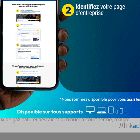
 sa production de gaz de 800 milliards de mètres cubes
 marché chinois et pour maintenir sa part de marché en
bilité d’un conflit prolongé avec l’Ukraine, il semble
De nombreux clients ont exprimé leur indignation en réduisant
rope pèse lourdement sur les recettes russes, ce qui signifie
 ressources de gaz à condensat en Sibérie orientale et
is à quatre ans. Selon les dernières estimations de l’AEC, la
iron 140 milliards de m3 par an entre 2022 et 2030.
ux de gaz naturel devraient diminuer à court terme, malgré