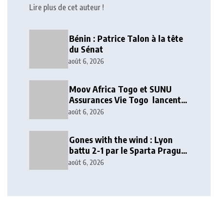
Lire plus de cet auteur !
Bénin : Patrice Talon à la tête
du Sénat
août 6, 2026
Moov Africa Togo et SUNU
Assurances Vie Togo lancent
deux solutions d’épargne et de
août 6, 2026
prévoyance mobile
Gones with the wind : Lyon
battu 2-1 par le Sparta Prague
en Ligue des champions
août 6, 2026