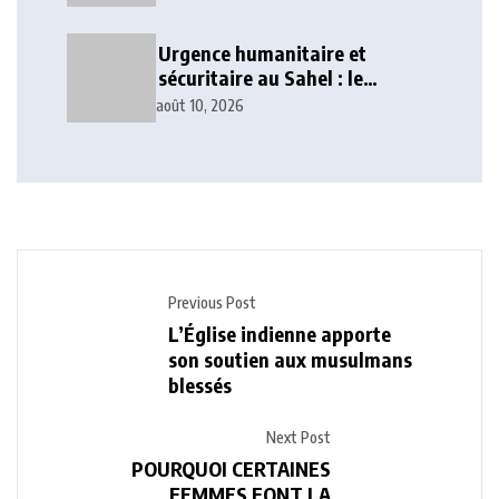
Urgence humanitaire et
sécuritaire au Sahel : le
Conseil de paix et de sécurité
août 10, 2026
de l’UA tire l’alarme
Previous Post
L’Église indienne apporte
son soutien aux musulmans
blessés
Next Post
POURQUOI CERTAINES
FEMMES FONT LA