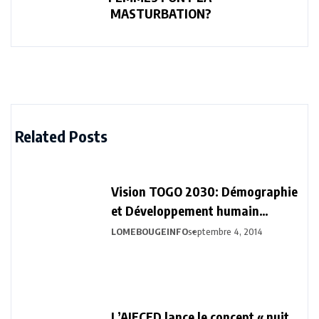
MASTURBATION?
Related Posts
Vision TOGO 2030: Démographie
et Développement humain
durable
LOMEBOUGEINFO
septembre 4, 2014
L’AJECED lance le concept « nuit