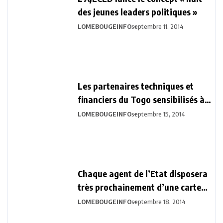
des jeunes leaders politiques »
LOMEBOUGEINFO
septembre 11, 2014
Les partenaires techniques et
financiers du Togo sensibilisés à
la Vision Togo 2030
LOMEBOUGEINFO
septembre 15, 2014
Chaque agent de l’Etat disposera
très prochainement d’une carte
biométrique professionnelle.
LOMEBOUGEINFO
septembre 18, 2014