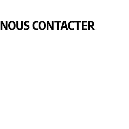
NOUS CONTACTER
LOMEBOUGE INFO – Bougez au rythme de l’actualité de chez
nous. Suivez les informations nationales et internationales en
temps réel : politique, économie, culture, sport et bien plus
encore. Restez informé avec des contenus fiables et
actualisés.
Pour vos besoins de reportage,de publi-reportage et autres
activités liées à la visibilité de votre Société, la rédaction est
disponible pour vous.
Siège:
17 Av François Mitterrand
Studio Member Photo Nyékonapkoé