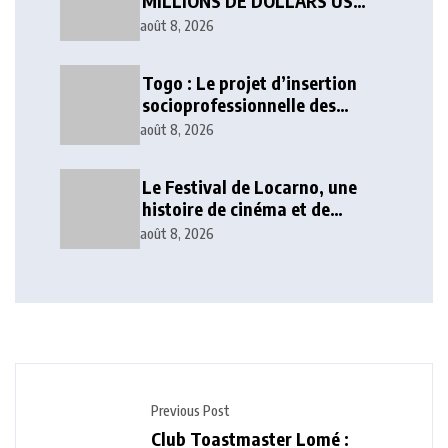
MILLIONS DE DOLLARS US
POURACCÉLÉRER LE
août 8, 2026
DÉVELOPPEMENT EN
AFRIQUE DE L’OUEST
Togo : Le projet d’insertion
socioprofessionnelle des
personnes handicapées
août 8, 2026
exécuté à 80 %
Le Festival de Locarno, une
histoire de cinéma et de
pouvoir
août 8, 2026
Previous Post
Club Toastmaster Lomé :