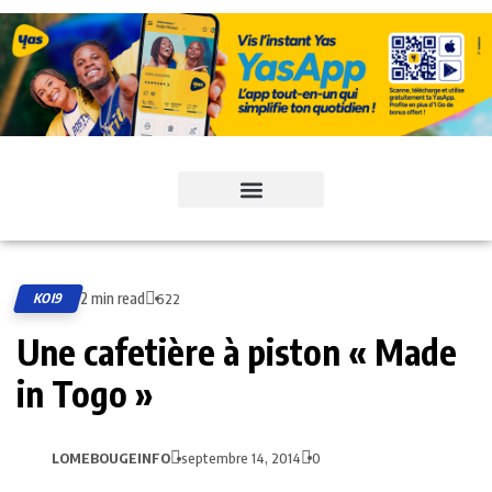
2 min read
KOI9
622
Une cafetière à piston « Made
in Togo »
LOMEBOUGEINFO
septembre 14, 2014
0