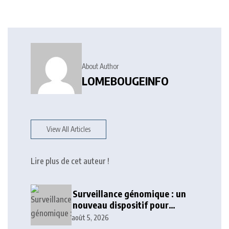
About Author
LOMEBOUGEINFO
View All Articles
Lire plus de cet auteur !
Surveillance génomique : un
nouveau dispositif pour
renforcer la sécurité sanitaire
août 5, 2026
au Togo