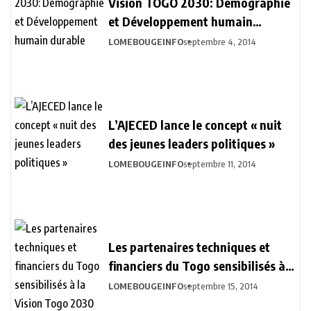
Vision TOGO 2030: Démographie
et Développement humain
durable
LOMEBOUGEINFO
septembre 4, 2014
L’AJECED lance le concept « nuit
des jeunes leaders politiques »
LOMEBOUGEINFO
septembre 11, 2014
Les partenaires techniques et
financiers du Togo sensibilisés à
la Vision Togo 2030
LOMEBOUGEINFO
septembre 15, 2014