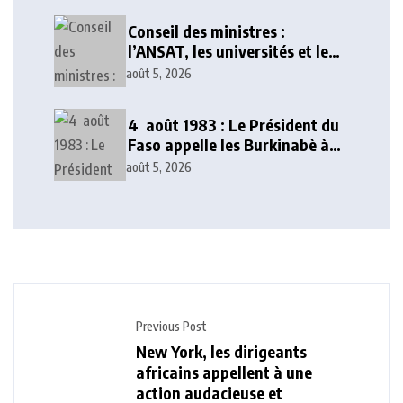
Conseil des ministres :
l’ANSAT, les universités et le
numérique au cœur des
août 5, 2026
décisions
4 août 1983 : Le Président du
Faso appelle les Burkinabè à
poursuivre l’idéal
août 5, 2026
révolutionnaire
Previous Post
New York, les dirigeants
africains appellent à une
action audacieuse et