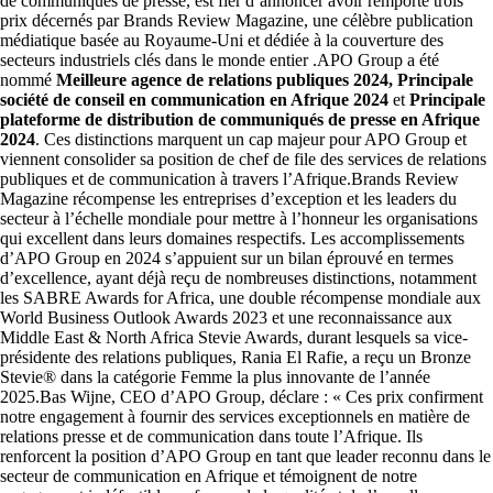
de communiqués de presse, est fier d’annoncer avoir remporté trois
prix décernés par Brands Review Magazine, une célèbre publication
médiatique basée au Royaume-Uni et dédiée à la couverture des
secteurs industriels clés dans le monde entier .APO Group a été
nommé
Meilleure agence de relations publiques 2024, Principale
société de conseil en communication en Afrique 2024
et
Principale
plateforme de distribution de communiqués de presse en Afrique
2024
. Ces distinctions marquent un cap majeur pour APO Group et
viennent consolider sa position de chef de file des services de relations
publiques et de communication à travers l’Afrique.Brands Review
Magazine récompense les entreprises d’exception et les leaders du
secteur à l’échelle mondiale pour mettre à l’honneur les organisations
qui excellent dans leurs domaines respectifs. Les accomplissements
d’APO Group en 2024 s’appuient sur un bilan éprouvé en termes
d’excellence, ayant déjà reçu de nombreuses distinctions, notamment
les SABRE Awards for Africa, une double récompense mondiale aux
World Business Outlook Awards 2023 et une reconnaissance aux
Middle East & North Africa Stevie Awards, durant lesquels sa vice-
présidente des relations publiques, Rania El Rafie, a reçu un Bronze
Stevie® dans la catégorie Femme la plus innovante de l’année
2025.Bas Wijne, CEO d’APO Group, déclare : « Ces prix confirment
notre engagement à fournir des services exceptionnels en matière de
relations presse et de communication dans toute l’Afrique. Ils
renforcent la position d’APO Group en tant que leader reconnu dans le
secteur de communication en Afrique et témoignent de notre