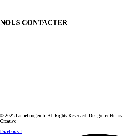
NOUS CONTACTER
LOMEBOUGE INFO – Bougez au rythme de l’actualité de chez
nous. Suivez les informations nationales et internationales en temps
réel : politique, économie, culture, sport et bien plus encore. Restez
informé avec des contenus fiables et actualisés.
Pour vos besoins de reportage,de publi-reportage et autres activités
liées à la visibilité de votre Société, la rédaction est disponible pour
vous.
Siège:
17 Av François Mitterrand
Studio Member Photo Nyékonapkoé
BP: 73 59 Lomé
WHATSAPP ‪
+228 98 12 66 78
E-mail:
lomebougeinfo@gmail.com
© 2025 Lomebougeinfo All Rights Reserved. Design by Helios
Creative .
Facebook-f