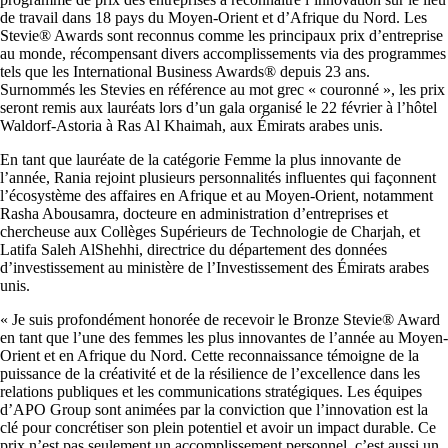
de travail dans 18 pays du Moyen-Orient et d’Afrique du Nord. Les
Stevie® Awards sont reconnus comme les principaux prix d’entreprise
au monde, récompensant divers accomplissements via des programmes
tels que les International Business Awards® depuis 23 ans.
Surnommés les Stevies en référence au mot grec « couronné », les prix
seront remis aux lauréats lors d’un gala organisé le 22 février à l’hôtel
Waldorf-Astoria à Ras Al Khaimah, aux Émirats arabes unis.
En tant que lauréate de la catégorie Femme la plus innovante de
l’année, Rania rejoint plusieurs personnalités influentes qui façonnent
l’écosystème des affaires en Afrique et au Moyen-Orient, notamment
Rasha Abousamra, docteure en administration d’entreprises et
chercheuse aux Collèges Supérieurs de Technologie de Charjah, et
Latifa Saleh AlShehhi, directrice du département des données
d’investissement au ministère de l’Investissement des Émirats arabes
unis.
« Je suis profondément honorée de recevoir le Bronze Stevie® Award
en tant que l’une des femmes les plus innovantes de l’année au Moyen-
Orient et en Afrique du Nord. Cette reconnaissance témoigne de la
puissance de la créativité et de la résilience de l’excellence dans les
relations publiques et les communications stratégiques. Les équipes
d’APO Group sont animées par la conviction que l’innovation est la
clé pour concrétiser son plein potentiel et avoir un impact durable. Ce
prix n’est pas seulement un accomplissement personnel, c’est aussi un