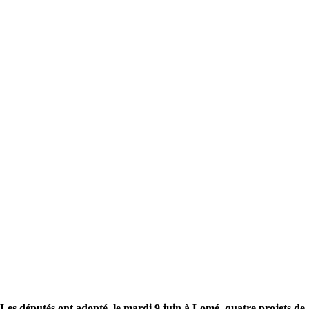
Les députés ont adopté, le mardi 9 juin à Lomé, quatre projets de