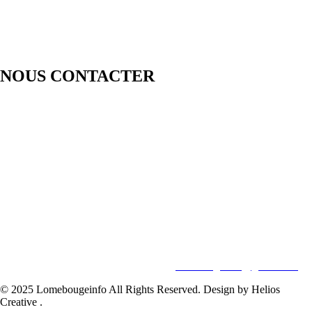
NOUS CONTACTER
LOMEBOUGE INFO – Bougez au rythme de l’actualité de chez
nous. Suivez les informations nationales et internationales en temps
réel : politique, économie, culture, sport et bien plus encore. Restez
informé avec des contenus fiables et actualisés.
Pour vos besoins de reportage,de publi-reportage et autres activités
liées à la visibilité de votre Société, la rédaction est disponible pour
vous.
Siège:
17 Av François Mitterrand
Studio Member Photo Nyékonapkoé
BP: 73 59 Lomé
WHATSAPP ‪
+228 98 12 66 78
E-mail:
lomebougeinfo@gmail.com
© 2025 Lomebougeinfo All Rights Reserved. Design by Helios
Creative .