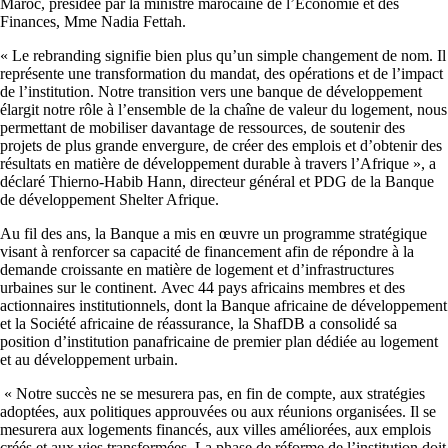
Maroc, présidée par la ministre marocaine de l’Économie et des
Finances, Mme Nadia Fettah.
« Le rebranding signifie bien plus qu’un simple changement de nom. Il
représente une transformation du mandat, des opérations et de l’impact
de l’institution. Notre transition vers une banque de développement
élargit notre rôle à l’ensemble de la chaîne de valeur du logement, nous
permettant de mobiliser davantage de ressources, de soutenir des
projets de plus grande envergure, de créer des emplois et d’obtenir des
résultats en matière de développement durable à travers l’Afrique », a
déclaré Thierno-Habib Hann, directeur général et PDG de la Banque
de développement Shelter Afrique.
Au fil des ans, la Banque a mis en œuvre un programme stratégique
visant à renforcer sa capacité de financement afin de répondre à la
demande croissante en matière de logement et d’infrastructures
urbaines sur le continent. Avec 44 pays africains membres et des
actionnaires institutionnels, dont la Banque africaine de développement
et la Société africaine de réassurance, la ShafDB a consolidé sa
position d’institution panafricaine de premier plan dédiée au logement
et au développement urbain.
« Notre succès ne se mesurera pas, en fin de compte, aux stratégies
adoptées, aux politiques approuvées ou aux réunions organisées. Il se
mesurera aux logements financés, aux villes améliorées, aux emplois
créés et aux vies transformées. La phase de réforme de l’institution doit