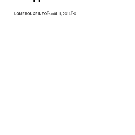
LOMEBOUGEINFO
août 11, 2014
0