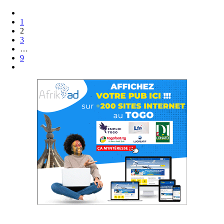
1
2
3
…
9