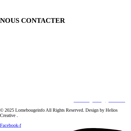
NOUS CONTACTER
LOMEBOUGE INFO – Bougez au rythme de l’actualité de chez
nous. Suivez les informations nationales et internationales en temps
réel : politique, économie, culture, sport et bien plus encore. Restez
informé avec des contenus fiables et actualisés.
Pour vos besoins de reportage,de publi-reportage et autres activités
liées à la visibilité de votre Société, la rédaction est disponible pour
vous.
Siège:
17 Av François Mitterrand
Studio Member Photo Nyékonapkoé
BP: 73 59 Lomé
WHATSAPP ‪
+228 98 12 66 78
E-mail:
lomebougeinfo@gmail.com
© 2025 Lomebougeinfo All Rights Reserved. Design by Helios
Creative .
Facebook-f