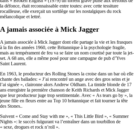
dans « Broken English » (1979) un torrent grave puisé aux tréfonds de
la défonce, était reconnaissable entre toutes: avec cette tessiture
rocailleuse, elle exerçait un sortilège sur les nostalgiques du rock
mélancolique et lettré.
A jamais associée à Mick Jagger
A jamais associée à Mick Jagger dont elle partage la vie et les frasques
à la fin des années 1960, cette Britannique à la psychologie fragile,
mais au tempérament de feu va se faire un nom courtisé par toute la jet-
set. A 68 ans, elle a même posé pour une campagne de pub d’Yves
Saint Laurent.
En 1963, le producteur des Rolling Stones la croise dans un bar où elle
chante des ballades: « J’ai rencontré un ange avec des gros seins et je
l’ai signée », claironne alors Andrew Oldham. La timide blonde de 17
ans enregistre la première chanson de Keith Richards et Mick Jagger
que leur producteur juge trop sentimentale. Avec « As tears go by », la
jeune fille en fleurs entre au Top 10 britannique et fait tourner la tête
des Stones..
Suivent « Come and Stay with me », « This Little Bird », « Summer
Nights »: le succès fulgurant va l’entraîner dans un tourbillon de
« sexe, drogues et rock n’roll ».