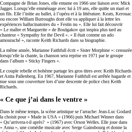
Compagne de Brian Jones, elle entame en 1966 une liaison avec Mick
Jagger. Lorsqu’elle emménage avec lui à 19 ans, elle quitte un mari et
un fils. Elle l’initie au ballet, à l’opéra et à la littérature. Keats, Kerouac
ou encore William Burroughs dont elle va appliquer à la lettre les
expériences hallucinatoires du « Festin nu ». Elle lui fait découvrir
« Le maître et Marguerite » de Boulgakov qui inspira plus tard au
chanteur « Sympathy for the Devil ». « Il était comme un ado
amouraché », raconte Keith Richards dans sa biographie.
La même année, Marianne Faithfull écrit « Sister Morphine »: censurée
lorsqu’elle la chante, la chanson sera reprise en 1971 par le groupe
dans l’album « Sticky Fingers ».
Le couple rebelle et bohème partage les gros titres avec Keith Richards
et Anita Pallenberg. En 1967, Marianne Faithfull est arrêtée hagarde et
nue sous une couverture lors d’une descente de police chez Keith
Richards.
« Ce que j’ai dans le ventre »
Dans le même temps, la scène artistique se l’arrache: Jean-Luc Godard
la choisit pour « Made in USA » (1966) puis Michael Winner dans
« Qu’arrivera-t-il après? » (1967) avec Orson Welles. Elle joue dans
« Anna », une comédie musicale avec Serge Gainsbourg et donne la