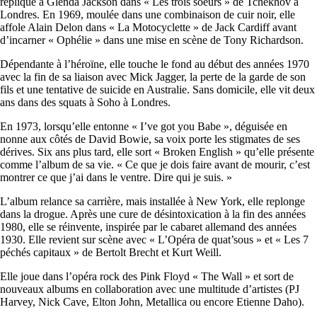
réplique à Glenda Jackson dans « Les trois soeurs » de Tchekhov à
Londres. En 1969, moulée dans une combinaison de cuir noir, elle
affole Alain Delon dans « La Motocyclette » de Jack Cardiff avant
d’incarner « Ophélie » dans une mise en scène de Tony Richardson.
Dépendante à l’héroïne, elle touche le fond au début des années 1970
avec la fin de sa liaison avec Mick Jagger, la perte de la garde de son
fils et une tentative de suicide en Australie. Sans domicile, elle vit deux
ans dans des squats à Soho à Londres.
En 1973, lorsqu’elle entonne « I’ve got you Babe », déguisée en
nonne aux côtés de David Bowie, sa voix porte les stigmates de ses
dérives. Six ans plus tard, elle sort « Broken English » qu’elle présente
comme l’album de sa vie. « Ce que je dois faire avant de mourir, c’est
montrer ce que j’ai dans le ventre. Dire qui je suis. »
L’album relance sa carrière, mais installée à New York, elle replonge
dans la drogue. Après une cure de désintoxication à la fin des années
1980, elle se réinvente, inspirée par le cabaret allemand des années
1930. Elle revient sur scène avec « L’Opéra de quat’sous » et « Les 7
péchés capitaux » de Bertolt Brecht et Kurt Weill.
Elle joue dans l’opéra rock des Pink Floyd « The Wall » et sort de
nouveaux albums en collaboration avec une multitude d’artistes (PJ
Harvey, Nick Cave, Elton John, Metallica ou encore Etienne Daho).