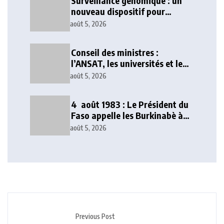
Surveillance génomique : un
nouveau dispositif pour
renforcer la sécurité sanitaire
août 5, 2026
au Togo
Conseil des ministres :
l’ANSAT, les universités et le
numérique au cœur des
août 5, 2026
décisions
4 août 1983 : Le Président du
Faso appelle les Burkinabè à
poursuivre l’idéal
août 5, 2026
révolutionnaire
Previous Post