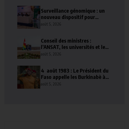
Surveillance génomique : un
nouveau dispositif pour
renforcer la sécurité sanitaire
août 5, 2026
au Togo
Conseil des ministres :
l’ANSAT, les universités et le
numérique au cœur des
août 5, 2026
décisions
4 août 1983 : Le Président du
Faso appelle les Burkinabè à
poursuivre l’idéal
août 5, 2026
révolutionnaire