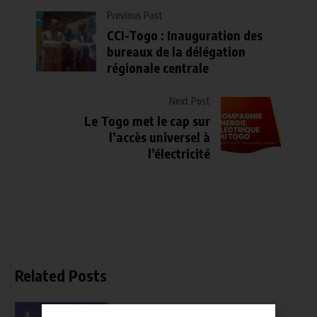
Previous Post
CCI-Togo : Inauguration des
bureaux de la délégation
régionale centrale
Next Post
Le Togo met le cap sur
l’accès universel à
l’électricité
Related Posts