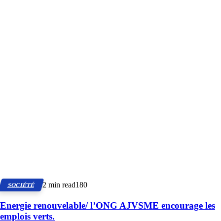
2 min read
180
SOCIÉTÉ
Energie renouvelable/ l’ONG AJVSME encourage les
emplois verts.