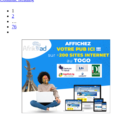
1
2
…
76