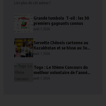
Lire plus de cet auteur !
Grande tombola T-oil : les 30
premiers gagnants connus
août 7, 2026
Servette Chênois cartonne au
Kazakhstan et se hisse au 3e
tour qualificatif
août 7, 2026
Togo : Le 10ème Concours du
meilleur volontaire de l’année
lancé
août 7, 2026