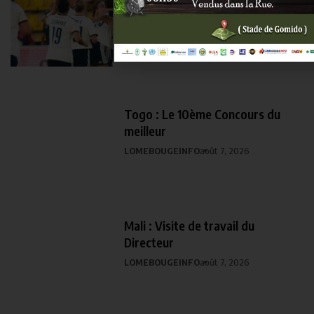
Servette Chênois cartonne au
Kazakhstan et se
LOMEBOUGEINFO
août 7, 2026
Togo : Le 10ème Concours du
meilleur
LOMEBOUGEINFO
août 7, 2026
Mali : Visite de travail du
Directeur
LOMEBOUGEINFO
août 7, 2026