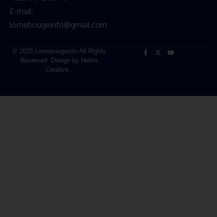
E-mail:
lomebougeinfo@gmail.com
© 2025 Lomebougeinfo All Rights
Reserved. Design by Helios
Creative .