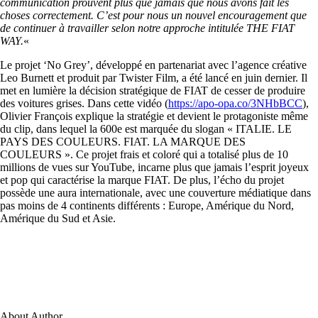
communication prouvent plus que jamais que nous avons fait les
choses correctement. C’est pour nous un nouvel encouragement que
de continuer à travailler selon notre approche intitulée THE FIAT
WAY.
«
Le projet ‘No Grey’, développé en partenariat avec l’agence créative
Leo Burnett et produit par Twister Film, a été lancé en juin dernier. Il
met en lumière la décision stratégique de FIAT de cesser de produire
des voitures grises. Dans cette vidéo (
https://apo-opa.co/3NHbBCC
),
Olivier François explique la stratégie et devient le protagoniste même
du clip, dans lequel la 600e est marquée du slogan « ITALIE. LE
PAYS DES COULEURS. FIAT. LA MARQUE DES
COULEURS ». Ce projet frais et coloré qui a totalisé plus de 10
millions de vues sur YouTube, incarne plus que jamais l’esprit joyeux
et pop qui caractérise la marque FIAT. De plus, l’écho du projet
possède une aura internationale, avec une couverture médiatique dans
pas moins de 4 continents différents : Europe, Amérique du Nord,
Amérique du Sud et Asie.
About Author