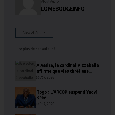
About Author
LOMEBOUGEINFO
View All Articles
Lire plus de cet auteur !
À Assise, le cardinal Pizzaballa
affirme que «les chrétiens
veulent la paix»
août 7, 2026
Togo : L’ARCOP suspend Yaovi
Kéké
août 7, 2026