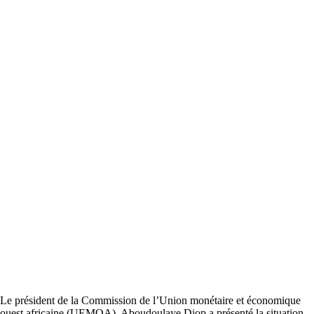
Le président de la Commission de l’Union monétaire et économique
ouest africaine (UEMOA), Aboudoulaye Diop a présenté la situation