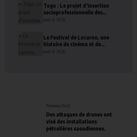
AFRIQUE DE L’OUEST
Togo : Le projet d’insertion
socioprofessionnelle des
personnes handicapées
août 8, 2026
exécuté à 80 %
Le Festival de Locarno, une
histoire de cinéma et de
pouvoir
août 8, 2026
Previous Post
Des attaques de drones ont
visé des installations
pétrolières saoudiennes.