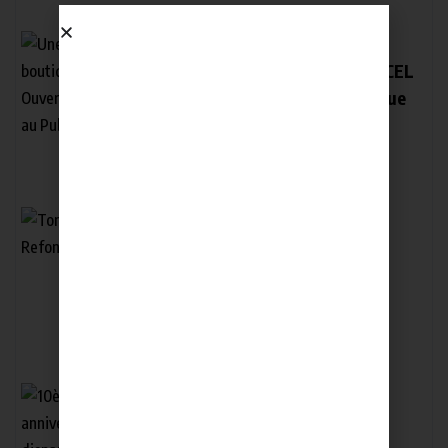
Une nouvelle boutique TOGOCEL
Ouverte à Adjengre au Publique
LOMEBOUGEINFO
octobre 4, 2014
Tone: Refondation des Fat
LOMEBOUGEINFO
janvier 16, 2015
10ème anniversaire de la