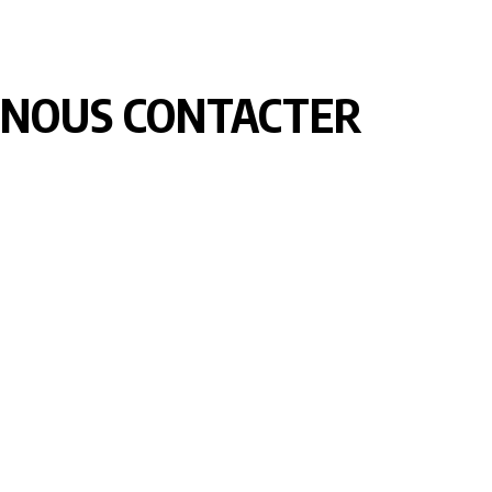
NOUS CONTACTER
LOMEBOUGE INFO – Bougez au rythme de l’actualité de chez
nous. Suivez les informations nationales et internationales en
temps réel : politique, économie, culture, sport et bien plus
encore. Restez informé avec des contenus fiables et
actualisés.
Pour vos besoins de reportage,de publi-reportage et autres
activités liées à la visibilité de votre Société, la rédaction est
disponible pour vous.
Siège:
17 Av François Mitterrand
Studio Member Photo Nyékonapkoé