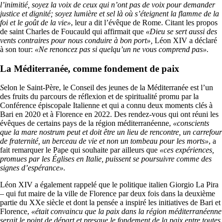
l’inimitié, soyez la voix de ceux qui n’ont pas de voix pour demander
justice et dignité; soyez lumière et sel là où s’éteignent la flamme de la
foi et le goût de la vie»
, leur a dit l’évêque de Rome. Citant les propos
de saint Charles de Foucauld qui affirmait que
«Dieu se sert aussi des
vents contraires pour nous conduire à bon port»,
Léon XIV a déclaré
à son tour:
«Ne renoncez pas si quelqu’un ne vous comprend pas».
La Méditerranée, comme fondement de paix
S
elon le Saint-Père, le Conseil des jeunes de la Méditerranée est l’un
des fruits du parcours de réflexion et de spiritualité promu par la
Conférence épiscopale Italienne et qui a connu deux moments clés à
Bari en 2020 et à Florence en 2022. Des rendez-vous qui ont réuni les
évêques de certains pays de la région méditerranéenne,
«conscients
que la mare nostrum peut et doit être un lieu de rencontre, un carrefour
de fraternité, un berceau de vie et non un tombeau pour les morts»
, a
fait remarquer le Pape qui souhaite par ailleurs que
«ces expériences,
promues par les Églises en Italie, puissent se poursuivre comme des
signes d’espérance».
Léon XIV a également rappelé que le politique italien Giorgio La Pira
– qui fut maire de la ville de Florence par deux fois dans la deuxième
partie du XXe siècle et dont la pensée a inspiré les initiatives de Bari et
Florence,
«était convaincu que la paix dans la région méditerranéenne
serait le point de départ et presque le fondement de la paix entre toutes