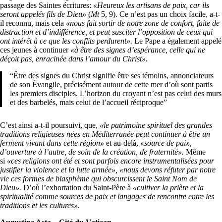
passage des Saintes écritures:
«Heureux les artisans de paix, car ils
seront appelés fils de Dieu»
(
Mt
5, 9). Ce n’est pas un choix facile, a-t-
il reconnu, mais cela
«nous fait sortir de notre zone de confort, faite de
distraction et d’indifférence, et peut susciter l’opposition de ceux qui
ont intérêt à ce que les conflits perdurent».
Le Pape a également appelé
ces jeunes à continuer
«à être des signes d’espérance, celle qui ne
déçoit pas, enracinée dans l’amour du Christ».
“Être des signes du Christ signifie être ses témoins, annonciateurs
de son Évangile, précisément autour de cette mer d’où sont partis
les premiers disciples. L’horizon du croyant n’est pas celui des murs
et des barbelés, mais celui de l’accueil réciproque”
C’est ainsi a-t-il poursuivi, que,
«le patrimoine spirituel des grandes
traditions religieuses nées en Méditerranée peut continuer à être un
ferment vivant dans cette région»
et au-delà,
«source de paix,
d’ouverture à l’autre, de soin de la création, de fraternité».
Même
si
«ces religions ont été et sont parfois encore instrumentalisées pour
justifier la violence et la lutte armée», «nous devons réfuter par notre
vie ces formes de blasphème qui obscurcissent le Saint Nom de
Dieu».
D’où l’exhortation du Saint-Père à
«cultiver la prière et la
spiritualité comme sources de paix et langages de rencontre entre les
traditions et les cultures»
.