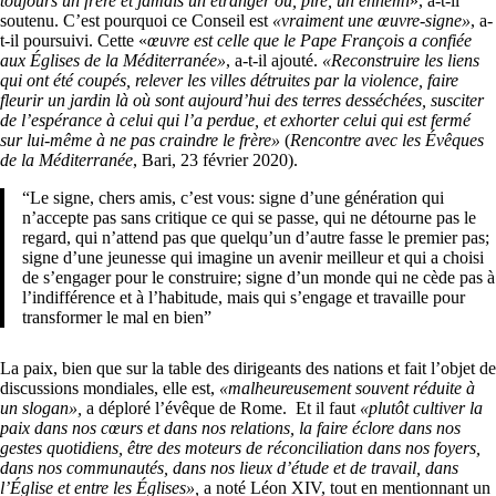
toujours un frère et jamais un étranger ou, pire, un ennemi
», a-t-il
soutenu. C’est pourquoi ce Conseil est
«vraiment une œuvre-signe»
, a-
t-il poursuivi. Cette «
œuvre est celle que le Pape François a confiée
aux Églises de la Méditerranée»
, a-t-il ajouté.
«Reconstruire les liens
qui ont été coupés, relever les villes détruites par la violence, faire
fleurir un jardin là où sont aujourd’hui des terres desséchées, susciter
de l’espérance à celui qui l’a perdue, et exhorter celui qui est fermé
sur lui-même à ne pas craindre le frère»
(
Rencontre avec les Évêques
de la Méditerranée
, Bari, 23 février 2020).
“Le signe, chers amis, c’est vous: signe d’une génération qui
n’accepte pas sans critique ce qui se passe, qui ne détourne pas le
regard, qui n’attend pas que quelqu’un d’autre fasse le premier pas;
signe d’une jeunesse qui imagine un avenir meilleur et qui a choisi
de s’engager pour le construire; signe d’un monde qui ne cède pas à
l’indifférence et à l’habitude, mais qui s’engage et travaille pour
transformer le mal en bien”
La paix, bien que sur la table des dirigeants des nations et fait l’objet de
discussions mondiales, elle est,
«malheureusement souvent réduite à
un slogan»,
a déploré l’évêque de Rome. Et il faut
«plutôt cultiver la
paix dans nos cœurs et dans nos relations, la faire éclore dans nos
gestes quotidiens, être des moteurs de réconciliation dans nos foyers,
dans nos communautés, dans nos lieux d’étude et de travail, dans
l’Église et entre les Églises»,
a noté Léon XIV, tout en mentionnant un