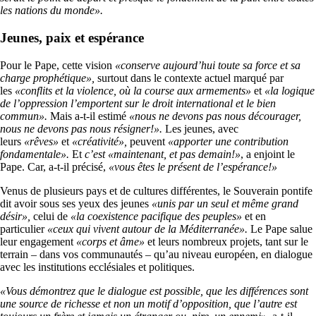
les nations du monde».
Jeunes, paix et espérance
Pour le Pape, cette vision
«conserve aujourd’hui toute sa force et sa
charge prophétique»,
surtout dans le contexte actuel marqué par
les
«conflits et la violence, où la course aux armements»
et
«la logique
de l’oppression l’emportent sur le droit international et le bien
commun».
Mais a-t-il estimé
«nous ne devons pas nous décourager,
nous ne devons pas nous résigner!».
Les jeunes, avec
leurs
«rêves»
et
«créativité»,
peuvent
«apporter une contribution
fondamentale».
Et
c’est «maintenant, et pas demain!»
, a enjoint le
Pape. Car, a-t-il précisé,
«vous êtes le présent de l’espérance!»
Venus de plusieurs pays et de cultures différentes, le Souverain pontife
dit avoir sous ses yeux des jeunes
«unis par un seul et même grand
désir»,
celui de
«la coexistence pacifique des peuples»
et en
particulier
«ceux qui vivent autour de la Méditerranée».
Le Pape salue
leur engagement
«corps et âme»
et leurs nombreux projets, tant sur le
terrain – dans vos communautés – qu’au niveau européen, en dialogue
avec les institutions ecclésiales et politiques.
«Vous démontrez que le dialogue est possible, que les différences sont
une source de richesse et non un motif d’opposition, que l’autre est