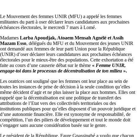
Le Mouvement des femmes UNIR (MFU) a appelé les femmes
militantes du parti à oser déclarer leurs candidatures aux prochaines
échéances électorales, le mercredi 7 mars à Lomé.
Madames
Larba Apoudjak, Atoaem Mensah Agnélé et Assih
Mazam Esso
, délégués du MFU et du Mouvement des jeunes UNIR
ont demandé aux femmes de leur parti Union pour la République
(UNIR) d’oser déclarer leurs candidatures aux prochaines échéances
électorales pour le mieux-être des populations. Cette exhortation a été
faite au cours d’une causerie débat sur le thème
«
Femme
UNIR,
engage-toi dans le processus de décentralisation de ton milieu
».
Les oratrices ont souligné que les femmes ont leur place au sein de
toutes les instances de prise de décision à la seule condition qu’elles
même décident d’agir et ne plus laisser la place aux hommes. Elles ont
rappelé que la décentralisation est une politique de transfert des
attributions de l’Etat vers des collectivités territoriales ou des
institutions publiques pour qu’elles disposent d’un pouvoir juridique et
d’une autonomie financière. Elle est synonyme de responsabilité, de
compétition, l’un des piliers de développement et tout le monde doit
s’engager sans aucune considération basée sur le genre.
Le président de la République, Faure Gnassingbé a voulu que chacun