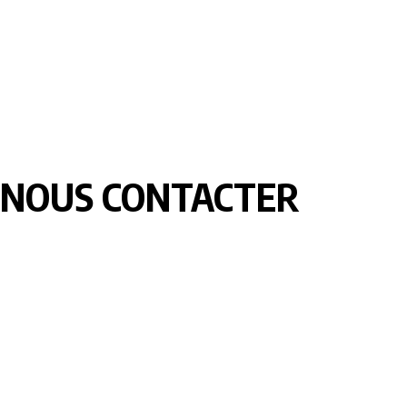
NOUS CONTACTER
LOMEBOUGE INFO – Bougez au rythme de l’actualité de chez
nous. Suivez les informations nationales et internationales en
temps réel : politique, économie, culture, sport et bien plus
encore. Restez informé avec des contenus fiables et
actualisés.
Pour vos besoins de reportage,de publi-reportage et autres
activités liées à la visibilité de votre Société, la rédaction est