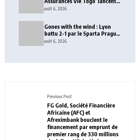
Assurances Vie Togo lancent
deux solutions d’épargne et de
août 6, 2026
prévoyance mobile
Gones with the wind : Lyon
battu 2-1 par le Sparta Prague
en Ligue des champions
août 6, 2026
Previous Post
FG Gold, Société Financière
Africaine (AFC) et
Afreximbank bouclent le
financement par emprunt de
premier rang de 330 millions