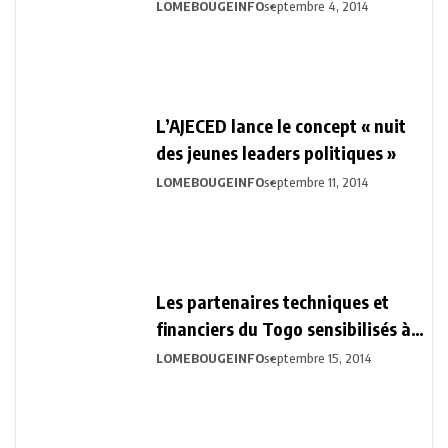
durable
LOMEBOUGEINFO
septembre 4, 2014
L’AJECED lance le concept « nuit
des jeunes leaders politiques »
LOMEBOUGEINFO
septembre 11, 2014
Les partenaires techniques et
financiers du Togo sensibilisés à
la Vision Togo 2030
LOMEBOUGEINFO
septembre 15, 2014