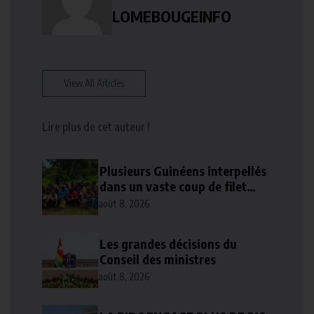
LOMEBOUGEINFO
View All Articles
Lire plus de cet auteur !
Plusieurs Guinéens interpellés
dans un vaste coup de filet
contre l’orpaillage clandestin
août 8, 2026
Les grandes décisions du
Conseil des ministres
août 8, 2026