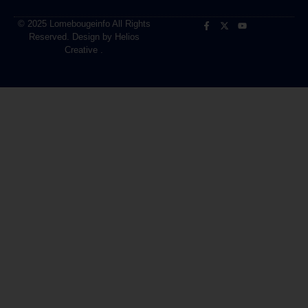
© 2025 Lomebougeinfo All Rights
Reserved. Design by Helios
Creative .