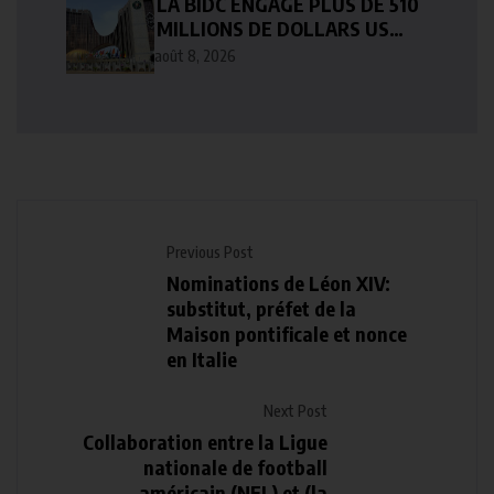
LA BIDC ENGAGE PLUS DE 510
MILLIONS DE DOLLARS US
POURACCÉLÉRER LE
août 8, 2026
DÉVELOPPEMENT EN
AFRIQUE DE L’OUEST
Previous Post
Nominations de Léon XIV:
substitut, préfet de la
Maison pontificale et nonce
en Italie
Next Post
Collaboration entre la Ligue
nationale de football
américain (NFL) et (la