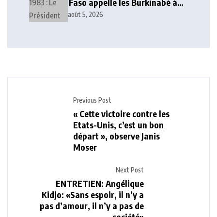
Faso appelle les Burkinabè à
poursuivre l’idéal
août 5, 2026
révolutionnaire
Previous Post
« Cette victoire contre les
Etats-Unis, c’est un bon
départ », observe Janis
Moser
Next Post
ENTRETIEN: Angélique
Kidjo: «Sans espoir, il n’y a
pas d’amour, il n’y a pas de
société»