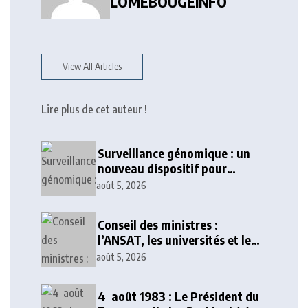
LOMEBOUGEINFO
View All Articles
Lire plus de cet auteur !
Surveillance génomique : un
nouveau dispositif pour
renforcer la sécurité sanitaire
août 5, 2026
au Togo
Conseil des ministres :
l’ANSAT, les universités et le
numérique au cœur des
août 5, 2026
décisions
4 août 1983 : Le Président du