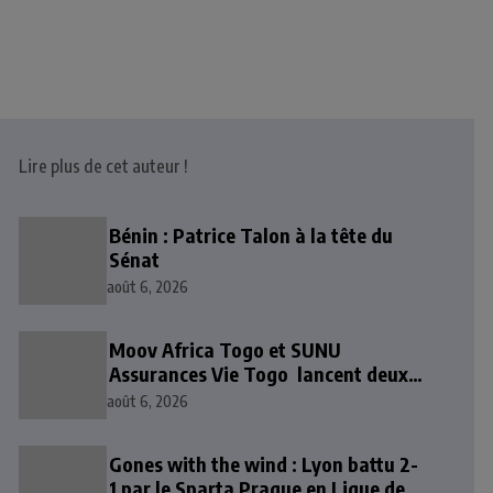
Lire plus de cet auteur !
Bénin : Patrice Talon à la tête du
Sénat
août 6, 2026
Moov Africa Togo et SUNU
Assurances Vie Togo lancent deux
solutions d’épargne et de
août 6, 2026
prévoyance mobile
Gones with the wind : Lyon battu 2-
1 par le Sparta Prague en Ligue des