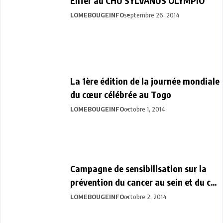
Enfer au CHU SYLVANUS OLYMPIO
LOMEBOUGEINFO
septembre 26, 2014
La 1ère édition de la journée mondiale
du cœur célébrée au Togo
LOMEBOUGEINFO
octobre 1, 2014
Campagne de sensibilisation sur la
prévention du cancer au sein et du col
de l’utérus
LOMEBOUGEINFO
octobre 2, 2014