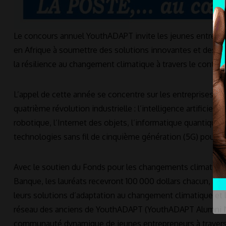
Le concours annuel YouthADAPT invite les jeunes entrepren
en Afrique à soumettre des solutions innovantes et des pro
la résilience au changement climatique à travers le contine
L’appel de cette année se concentre sur les entreprises 
quatrième révolution industrielle : l’intelligence artificielle
robotique, l’Internet des objets, l’informatique quantique, l
technologies sans fil de cinquième génération (5G) pour l
Avec le soutien du Fonds pour les changements climatique
Banque, les lauréats recevront 100 000 dollars chacun, a
leurs solutions d’adaptation au changement climatique et le
réseau des anciens de YouthADAPT (YouthADAPT Alumni Ne
communauté dynamique de jeunes entrepreneurs à travers 