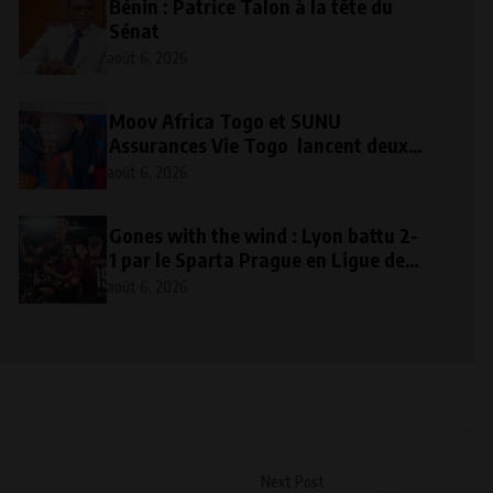
Bénin : Patrice Talon à la tête du
Sénat
août 6, 2026
Moov Africa Togo et SUNU
Assurances Vie Togo lancent deux
solutions d’épargne et de
août 6, 2026
prévoyance mobile
Gones with the wind : Lyon battu 2-
1 par le Sparta Prague en Ligue des
champions
août 6, 2026
Next Post