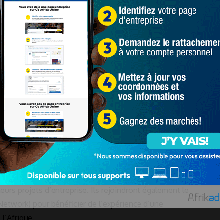
eurs à la tête de micro, petites et moyennes entreprises
jets d’entreprise susceptibles de favoriser l’adaptation et
nt.
détenues par des femmes pionnières des technologies de la
, l’analyse des mégadonnées (big data), la réalité virtuelle, la
a fabrication additive, la chaîne de blocs (blockchain) et les
’adaptation au changement climatique.
s en Afrique (
https://ACCF.AfDB.org/fr
), hébergé par la
insi qu’un mentorat et un accompagnement pour développer
urs projets d’entreprise. Ils rejoindront également le
twork) pour bénéficier de l’expérience d’une
l’Afrique.