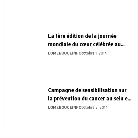
La 1ère édition de la journée
mondiale du cœur célébrée au
Togo
LOMEBOUGEINFO
octobre 1, 2014
Campagne de sensibilisation sur
la prévention du cancer au sein et
du col de l’utérus
LOMEBOUGEINFO
octobre 2, 2014