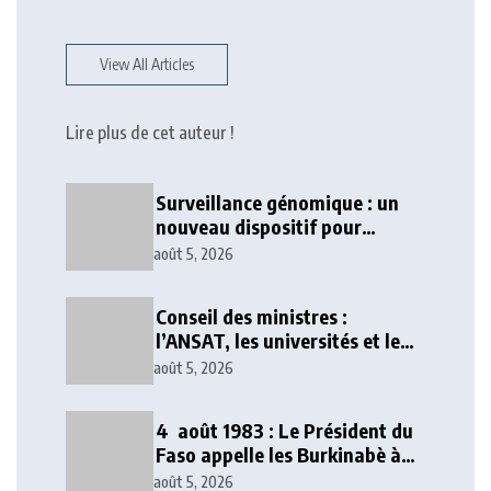
View All Articles
Lire plus de cet auteur !
Surveillance génomique : un
nouveau dispositif pour
renforcer la sécurité sanitaire
août 5, 2026
au Togo
Conseil des ministres :
l’ANSAT, les universités et le
numérique au cœur des
août 5, 2026
décisions
4 août 1983 : Le Président du
Faso appelle les Burkinabè à
poursuivre l’idéal
août 5, 2026