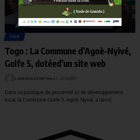
TECH
Togo : La Commune d’Agoè-Nyivé,
Golfe 5, dotéed’un site web
LOMEBOUGEINFO
mai 5, 2026
0
Dans sa politique de proximité et de développement
local, la Commune Golfe 5, Agoè-Nyivé, a lancé,