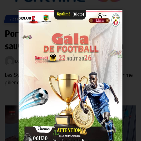
TECH
Ports numériques : la bouée de
sauvetage du commerce africain
LOMEBOUGEINFO
mai 20, 2026
0
Les Systèmes Portuaires Communautaires (PCS) comme
pilier de résilience en temps de crise : pourquoi les