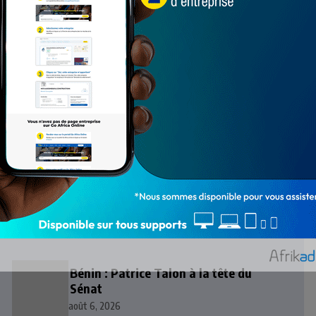
Lire plus de cet auteur !
Bénin : Patrice Talon à la tête du
Sénat
août 6, 2026