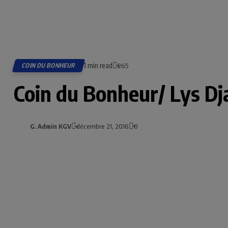
1 min read
COIN DU BONHEUR
265
Coin du Bonheur/ Lys Dj
G. Admin KGV
décembre 21, 2016
0