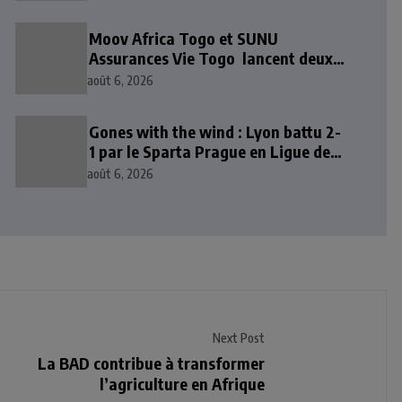
Moov Africa Togo et SUNU
Assurances Vie Togo lancent deux
solutions d’épargne et de
août 6, 2026
prévoyance mobile
Gones with the wind : Lyon battu 2-
1 par le Sparta Prague en Ligue des
champions
août 6, 2026
Next Post
La BAD contribue à transformer
l’agriculture en Afrique