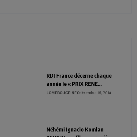
RDI France décerne chaque
année le « PRIX RENE
DESCAMPS INTERNATIONAL »
LOMEBOUGEINFO
décembre 16, 2014
Néhémi Ignacio Komlan