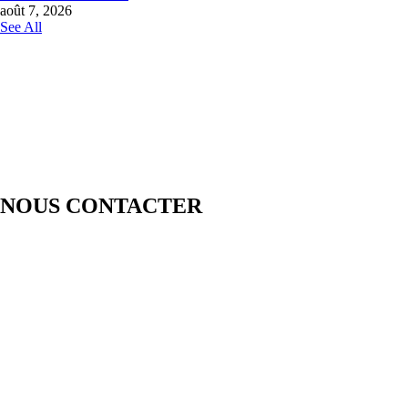
août 7, 2026
See All
NOUS CONTACTER
LOMEBOUGE INFO – Bougez au rythme de l’actualité de chez
nous. Suivez les informations nationales et internationales en temps
réel : politique, économie, culture, sport et bien plus encore. Restez
informé avec des contenus fiables et actualisés.
Pour vos besoins de reportage,de publi-reportage et autres activités
liées à la visibilité de votre Société, la rédaction est disponible pour
vous.
Siège:
17 Av François Mitterrand