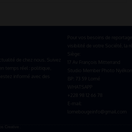
Pour vos besoins de reportage,d
visibilité de votre Société, la
Siège:
ualité de chez nous. Suivez
17 Av François Mitterrand
n temps réel : politique,
Studio Member Photo Nyéko
 Restez informé avec des
BP: 73 59 Lomé
WHATSAPP ‪
+228 98 12 66 78
E-mail:
lomebougeinfo@gmail.com
s Creative .