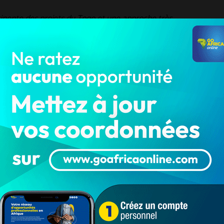
tinente des projets du Togo et une approche très
u PND. On a évoqué un certains nombre de pistes qui
 Togo un hub logistique, un centre d’affaire, un acteur
nombre d’opportunités très concrètes sur lesquelles
ue, bancaire, surtout ceux du privé, sont susceptibles de
 que le PND soit un succès pour l’ensemble du Togo
».
agner les dirigeants publics et privés dans le déploiement
 ne suffit pas. Réussir à la déployer dans le temps, avec des
mportante
».
t et Conseil dont l’objectif est d’accompagner les dirigeants
ifférents pays.