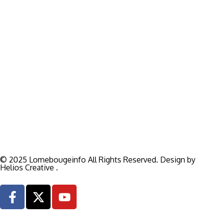
activités liées à la visibilité de votre Société, la rédaction est
disponible pour vous.
Siège:
17 Av François Mitterrand
Studio Member Photo Nyékonapkoé
BP: 73 59 Lomé
WHATSAPP ‪
+228 98 12 66 78
E-mail:
lomebougeinfo@gmail.com
© 2025 Lomebougeinfo All Rights Reserved. Design by
Helios Creative .