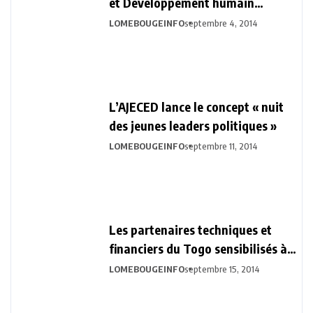
et Développement humain
durable
LOMEBOUGEINFO
septembre 4, 2014
L’AJECED lance le concept « nuit
des jeunes leaders politiques »
LOMEBOUGEINFO
septembre 11, 2014
Les partenaires techniques et
financiers du Togo sensibilisés à
la Vision Togo 2030
LOMEBOUGEINFO
septembre 15, 2014