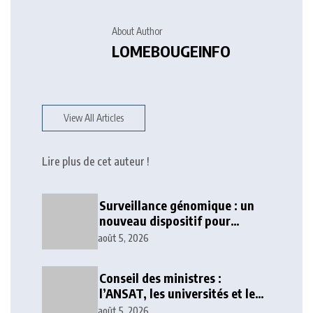
About Author
LOMEBOUGEINFO
View All Articles
Lire plus de cet auteur !
Surveillance génomique : un
nouveau dispositif pour
renforcer la sécurité sanitaire
août 5, 2026
au Togo
Conseil des ministres :
l’ANSAT, les universités et le
numérique au cœur des
août 5, 2026