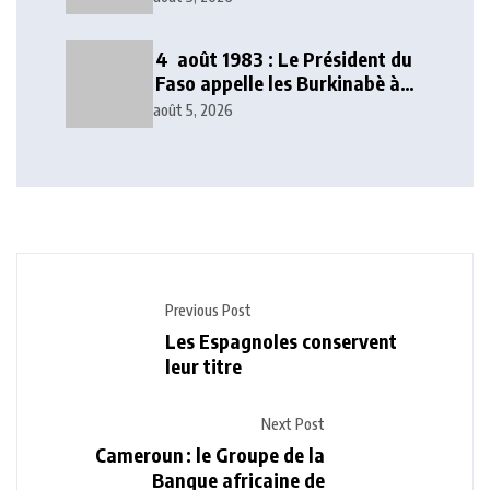
décisions
4 août 1983 : Le Président du
Faso appelle les Burkinabè à
poursuivre l’idéal
août 5, 2026
révolutionnaire
Previous Post
Les Espagnoles conservent
leur titre
Next Post
Cameroun : le Groupe de la
Banque africaine de