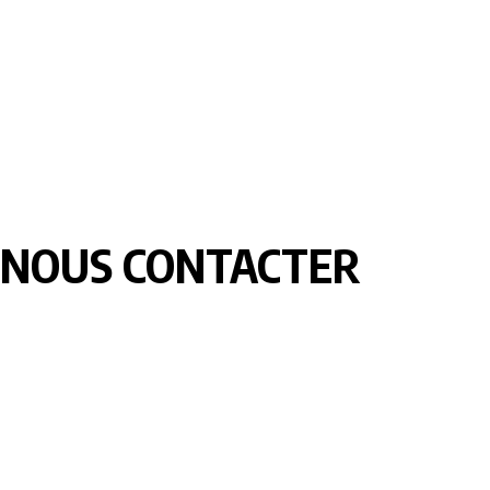
NOUS CONTACTER
LOMEBOUGE INFO – Bougez au rythme de l’actualité de chez
nous. Suivez les informations nationales et internationales en
temps réel : politique, économie, culture, sport et bien plus
encore. Restez informé avec des contenus fiables et
actualisés.
Pour vos besoins de reportage,de publi-reportage et autres