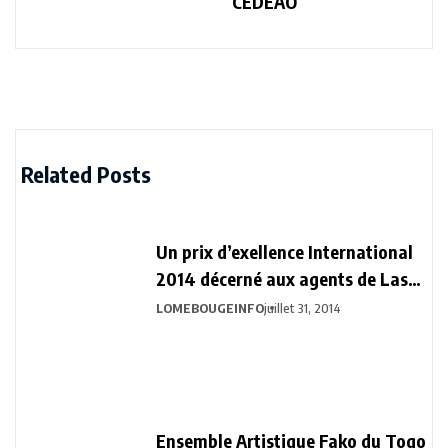
CEDEAO
Related Posts
Un prix d’exellence International
2014 décerné aux agents de Last
Handling
LOMEBOUGEINFO
juillet 31, 2014
Ensemble Artistique Fako du Togo