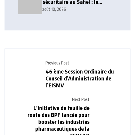
sécuritaire au Sahel : le
Conseil de paix et de sécurité
août 10, 2026
de l’UA tire l’alarme
Previous Post
46 ème Session Ordinaire du
Conseil d’Administration de
l’EISMV
Next Post
L’initiative de feuille de
route des BPF lancée pour
booster les industries
pharmaceutiques de la