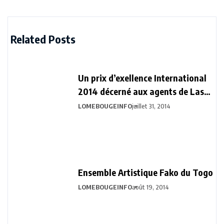
Related Posts
Un prix d’exellence International
2014 décerné aux agents de Last
Handling
LOMEBOUGEINFO
juillet 31, 2014
Ensemble Artistique Fako du Togo
LOMEBOUGEINFO
août 19, 2014