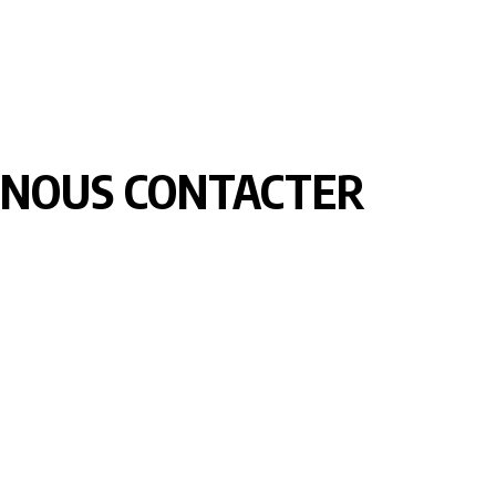
NOUS CONTACTER
LOMEBOUGE INFO – Bougez au rythme de l’actualité de chez
nous. Suivez les informations nationales et internationales en
temps réel : politique, économie, culture, sport et bien plus
encore. Restez informé avec des contenus fiables et
actualisés.
Pour vos besoins de reportage,de publi-reportage et autres
activités liées à la visibilité de votre Société, la rédaction est
disponible pour vous.