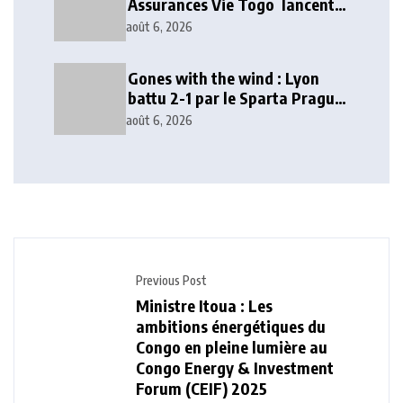
Assurances Vie Togo lancent
deux solutions d’épargne et de
août 6, 2026
prévoyance mobile
Gones with the wind : Lyon
battu 2-1 par le Sparta Prague
en Ligue des champions
août 6, 2026
Previous Post
Ministre Itoua : Les
ambitions énergétiques du
Congo en pleine lumière au
Congo Energy & Investment
Forum (CEIF) 2025