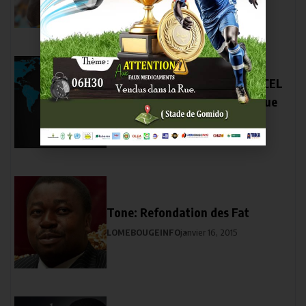
LOMEBOUGEINFO
septembre 26, 2014
Une nouvelle boutique TOGOCEL
Ouverte à Adjengre au Publique
LOMEBOUGEINFO
octobre 4, 2014
Tone: Refondation des Fat
LOMEBOUGEINFO
janvier 16, 2015