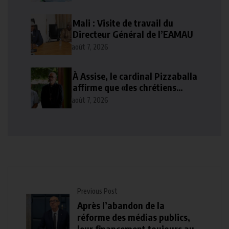
Mali : Visite de travail du
Directeur Général de l’EAMAU
août 7, 2026
À Assise, le cardinal Pizzaballa
affirme que «les chrétiens
veulent la paix»
août 7, 2026
Previous Post
Après l’abandon de la
réforme des médias publics,
leur financement toujours au