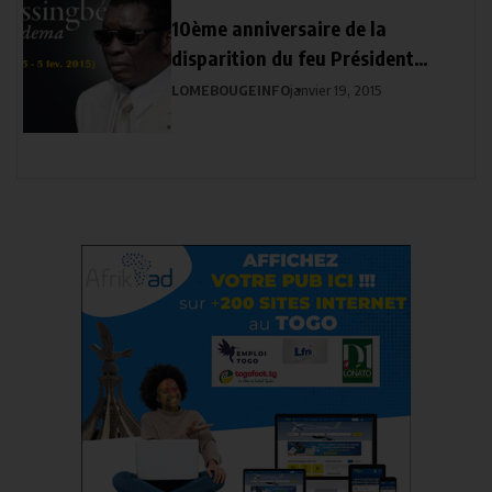
10ème anniversaire de la
disparition du feu Président
Eyadema
LOMEBOUGEINFO
janvier 19, 2015