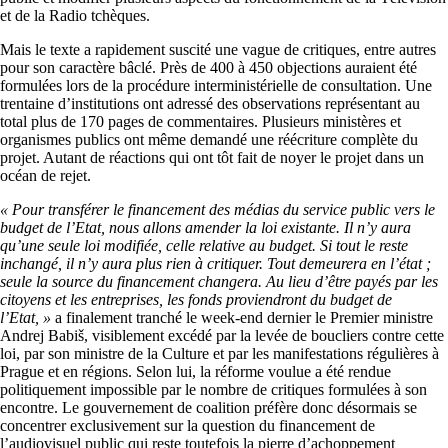
et de la Radio tchèques.
Mais le texte a rapidement suscité une vague de critiques, entre autres
pour son caractère bâclé. Près de 400 à 450 objections auraient été
formulées lors de la procédure interministérielle de consultation. Une
trentaine d’institutions ont adressé des observations représentant au
total plus de 170 pages de commentaires. Plusieurs ministères et
organismes publics ont même demandé une réécriture complète du
projet. Autant de réactions qui ont tôt fait de noyer le projet dans un
océan de rejet.
« Pour transférer le financement des médias du service public vers le
budget de l’Etat, nous allons amender la loi existante. Il n’y aura
qu’une seule loi modifiée, celle relative au budget. Si tout le reste
inchangé, il n’y aura plus rien à critiquer. Tout demeurera en l’état ;
seule la source du financement changera. Au lieu d’être payés par les
citoyens et les entreprises, les fonds proviendront du budget de
l’Etat, »
a finalement tranché le week-end dernier le Premier ministre
Andrej Babiš, visiblement excédé par la levée de boucliers contre cette
loi, par son ministre de la Culture et par les manifestations régulières à
Prague et en régions. Selon lui, la réforme voulue a été rendue
politiquement impossible par le nombre de critiques formulées à son
encontre. Le gouvernement de coalition préfère donc désormais se
concentrer exclusivement sur la question du financement de
l’audiovisuel public qui reste toutefois la pierre d’achoppement