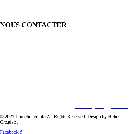
NOUS CONTACTER
LOMEBOUGE INFO – Bougez au rythme de l’actualité de chez
nous. Suivez les informations nationales et internationales en temps
réel : politique, économie, culture, sport et bien plus encore. Restez
informé avec des contenus fiables et actualisés.
Pour vos besoins de reportage,de publi-reportage et autres activités
liées à la visibilité de votre Société, la rédaction est disponible pour
vous.
Siège:
17 Av François Mitterrand
Studio Member Photo Nyékonapkoé
BP: 73 59 Lomé
WHATSAPP ‪
+228 98 12 66 78
E-mail:
lomebougeinfo@gmail.com
© 2025 Lomebougeinfo All Rights Reserved. Design by Helios
Creative .
Facebook-f