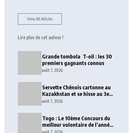
View All Articles
Lire plus de cet auteur !
Grande tombola T-oil : les 30
premiers gagnants connus
août 7, 2026
Servette Chênois cartonne au
Kazakhstan et se hisse au 3e
tour qualificatif
août 7, 2026
Togo : Le 10ème Concours du
meilleur volontaire de l’année
lancé
août 7, 2026