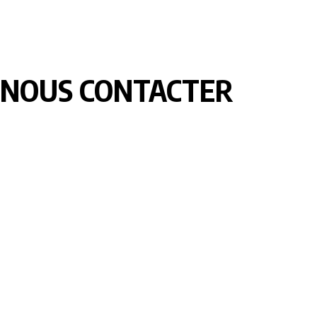
NOUS CONTACTER
LOMEBOUGE INFO – Bougez au rythme de l’actualité de chez
nous. Suivez les informations nationales et internationales en
temps réel : politique, économie, culture, sport et bien plus
encore. Restez informé avec des contenus fiables et
actualisés.
Pour vos besoins de reportage,de publi-reportage et autres
activités liées à la visibilité de votre Société, la rédaction est
disponible pour vous.
Siège:
17 Av François Mitterrand