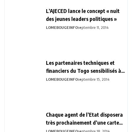
L’AJECED lance le concept « nuit
des jeunes leaders politiques »
LOMEBOUGEINFO
septembre 11, 2014
Les partenaires techniques et
financiers du Togo sensibilisés à
la Vision Togo 2030
LOMEBOUGEINFO
septembre 15, 2014
Chaque agent de l’Etat disposera
très prochainement d’une carte
biométrique professionnelle.
LOMEBOUGEINFO
septembre 18, 2014