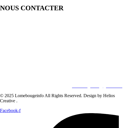
NOUS CONTACTER
LOMEBOUGE INFO – Bougez au rythme de l’actualité de chez
nous. Suivez les informations nationales et internationales en temps
réel : politique, économie, culture, sport et bien plus encore. Restez
informé avec des contenus fiables et actualisés.
Pour vos besoins de reportage,de publi-reportage et autres activités
liées à la visibilité de votre Société, la rédaction est disponible pour
vous.
Siège:
17 Av François Mitterrand
Studio Member Photo Nyékonapkoé
BP: 73 59 Lomé
WHATSAPP ‪
+228 98 12 66 78
E-mail:
lomebougeinfo@gmail.com
© 2025 Lomebougeinfo All Rights Reserved. Design by Helios
Creative .
Facebook-f