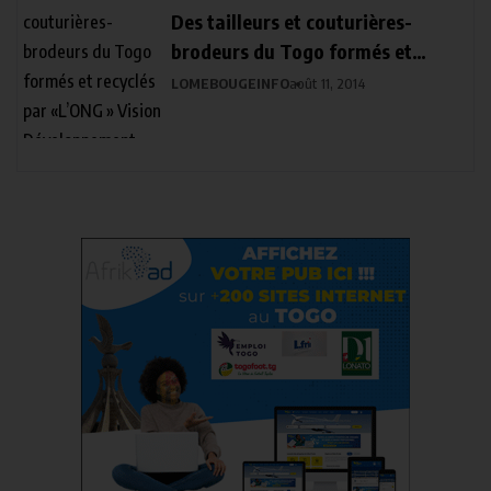
Des tailleurs et couturières-
brodeurs du Togo formés et
recyclés par «L’ONG » Vision
LOMEBOUGEINFO
août 11, 2014
Développement