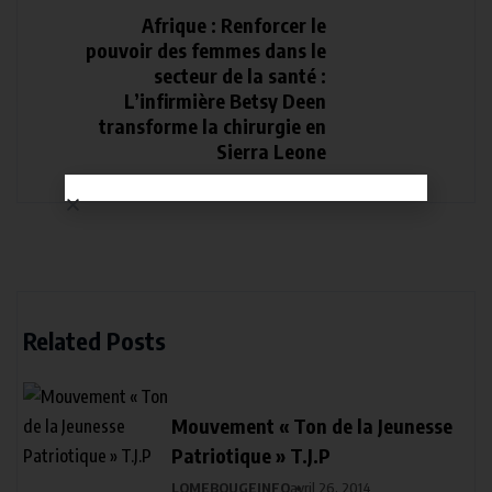
Afrique : Renforcer le
pouvoir des femmes dans le
secteur de la santé :
L’infirmière Betsy Deen
transforme la chirurgie en
Sierra Leone
Related Posts
Mouvement « Ton de la Jeunesse
Patriotique » T.J.P
LOMEBOUGEINFO
avril 26, 2014