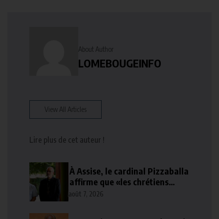
About Author
LOMEBOUGEINFO
View All Articles
Lire plus de cet auteur !
À Assise, le cardinal Pizzaballa
affirme que «les chrétiens
veulent la paix»
août 7, 2026